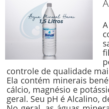
Á
c
s
f
p
controle de qualidade mai
Ela contém minerais bené
cálcio, magnésio e potáss
geral. Seu pH é Alcalino, d
No geral, as
águas minera